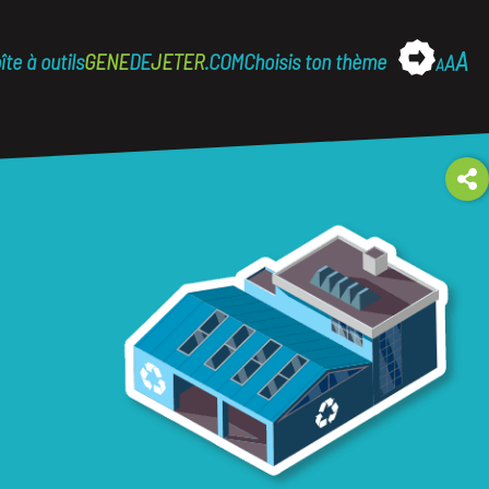
A
îte à outils
GENE
DE
JETER
.COM
Choisis ton thème
A
A