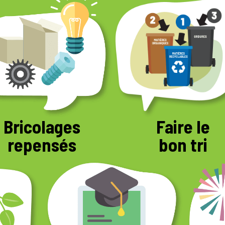
Bricolages
Faire le
repensés
bon tri