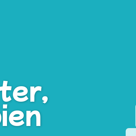
ter,
bien