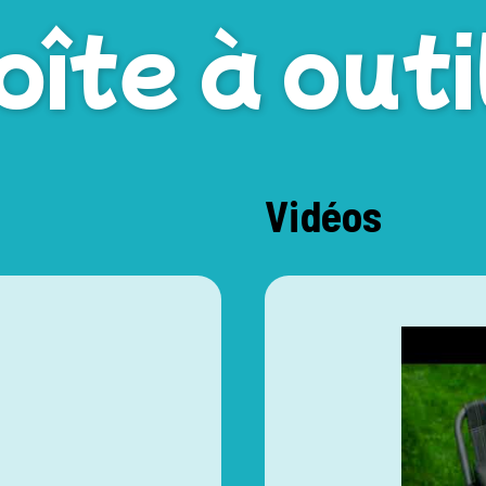
oîte à outi
Vidéos