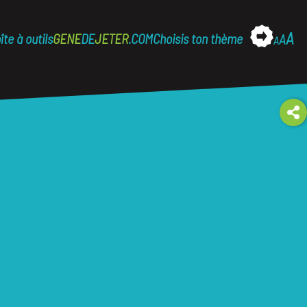
A
îte à outils
GENE
DE
JETER
.COM
Choisis ton thème
A
A